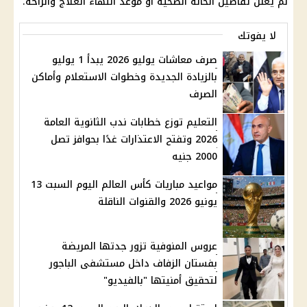
لم يعلن تفاصيل الحالة الصحية أو موعد انتهاء العلاج والراحة.
لا يفوتك
صرف معاشات يوليو 2026 يبدأ 1 يوليو
بالزيادة الجديدة وخطوات الاستعلام وأماكن
الصرف
التعليم توزع خطابات ندب الثانوية العامة
2026 وتفتح الاعتذارات غدًا بحوافز تصل
2000 جنيه
مواعيد مباريات كأس العالم اليوم السبت 13
يونيو 2026 والقنوات الناقلة
عروس المنوفية تزور جدتها المريضة
بفستان الزفاف داخل مستشفى الباجور
لتحقيق أمنيتها "بالفيديو"