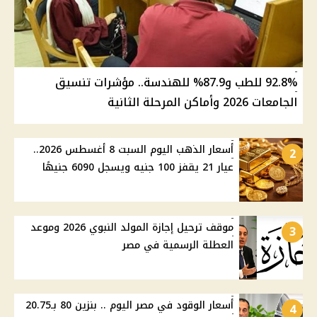
92.8% للطب و87.9% للهندسة.. مؤشرات تنسيق
الجامعات 2026 وأماكن المرحلة الثانية
أسعار الذهب اليوم السبت 8 أغسطس 2026..
2
عيار 21 يقفز 100 جنيه ويسجل 6090 جنيهًا
موقف ترحيل إجازة المولد النبوي 2026 وموعد
3
العطلة الرسمية في مصر
أسعار الوقود في مصر اليوم .. بنزين 80 بـ20.75
4