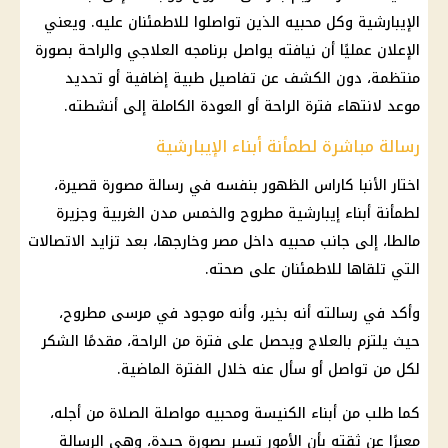
الإيبارشية وكل محبيه الذين تواصلوا للاطمئنان عليه. ويعني
الإعلان عمليًا أن نيافته يواصل برنامجه العلاجي والراحة بصورة
منتظمة، دون الكشف عن تفاصيل طبية إضافية أو تحديد
موعد لانتهاء فترة الراحة أو العودة الكاملة إلى أنشطته.
رسالة مباشرة لطمأنة أبناء الإيبارشية
اختار الأنبا كاراس الظهور بنفسه في رسالة مصورة قصيرة،
لطمأنة أبناء إيبارشية مطروح والخمس مدن الغربية وجزيرة
مالطا، إلى جانب محبيه داخل مصر وخارجها، بعد تزايد الاتصالات
التي تلقاها للاطمئنان على صحته.
وأكد في رسالته أنه بخير، وأنه موجود في مرسى مطروح،
حيث يلتزم بالعلاج ويحصل على فترة من الراحة، مقدمًا الشكر
لكل من تواصل أو سأل عنه خلال الفترة الماضية.
كما طلب من أبناء الكنيسة ومحبيه مواصلة الصلاة من أجله،
معبرًا عن ثقته بأن الأمور تسير بصورة جيدة، وهي الرسالة