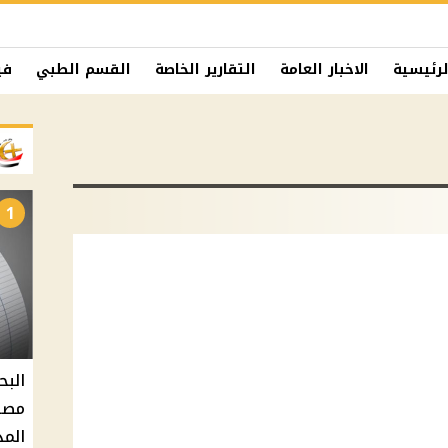
لرئيسية
الاخبار العامة
التقارير الخاصة
القسم الطبي
في
1
البح
مصر 
المد