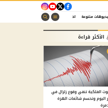
instagram
youtube
twitter
facebook
ديوهات متنوعة
اخبار الفن
منوعات مسيحية
اخبار الرياضة
الأكثر قراءة
وث الفلكية تنفي وقوع زلزال في
اليوم وتحسم شائعات الهزة
مرة