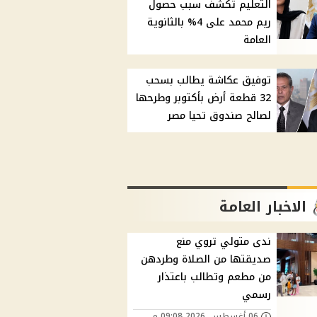
التعليم تكشف سبب حصول
ريم محمد على 4% بالثانوية
العامة
توفيق عكاشة يطالب بسحب
32 قطعة أرض بأكتوبر وطرحها
لصالح صندوق تحيا مصر
الاخبار العامة
ندى متولي تروي منع
صديقتها من الصلاة وطردهن
من مطعم وتطالب باعتذار
رسمي
06 أغسطس, 2026 09:08 م