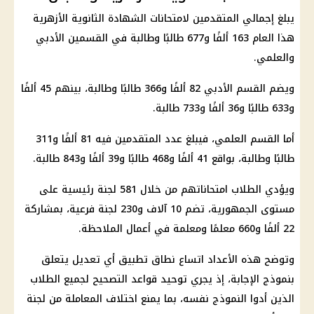
يبلغ إجمالي المتقدمين لامتحانات الشهادة الثانوية الأزهرية
هذا العام 163 ألفًا و677 طالبًا وطالبة في القسمين الأدبي
والعلمي.
ويضم القسم الأدبي 82 ألفًا و366 طالبًا وطالبة، بينهم 45 ألفًا
و633 طالبًا و36 ألفًا و733 طالبة.
أما القسم العلمي، فيبلغ عدد المتقدمين فيه 81 ألفًا و311
طالبًا وطالبة، بواقع 41 ألفًا و468 طالبًا و39 ألفًا و843 طالبة.
ويؤدي الطلاب امتحاناتهم من خلال 581 لجنة رئيسية على
مستوى الجمهورية، تضم 10 آلاف و230 لجنة فرعية، بمشاركة
22 ألفًا و660 معلمًا ومعلمة في أعمال الملاحظة.
وتوضح هذه الأعداد اتساع نطاق تطبيق أي تعديل يتعلق
بنموذج الإجابة، إذ يجري توحيد قواعد التصحيح لجميع الطلاب
الذين أدوا النموذج نفسه، بما يمنع اختلاف المعاملة من لجنة