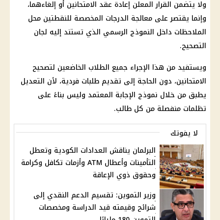
ولا يتضمن القرار المعلن إعادة عقد الامتحانين أو إلغاءهما،
وإنما يقتصر على معالجة الدرجات المخصصة للنقطتين محل
الملاحظات داخل النموذج الرسمي الذي تستند إليه لجان
التصحيح.
ويستفيد من هذا الإجراء جميع الطلاب الخاضعين لتصحيح
الامتحانين، دون الحاجة إلى تقديم طلبات فردية، لأن التعديل
يطبق من خلال نموذج الإجابة المعتمد وليس بناءً على
تظلمات منفصلة من كل طالب.
لا يفوتك
البرلمان يناقش العدادات الكودية وتعطل
التأمينات وأعطال ATM وأزمات تكافل وكرامة
وحقوق ذوي الإعاقة
وزير التموين: تقسيم الدعم النقدي إلى
شرائح وقيمته قيد الدراسة ومخصصات
التموين 180 مليارًا