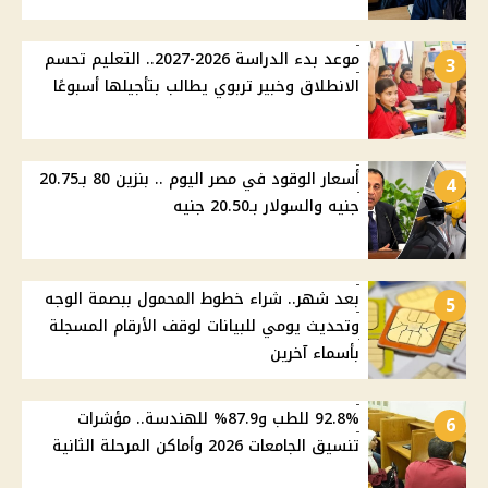
موعد بدء الدراسة 2026-2027.. التعليم تحسم
3
الانطلاق وخبير تربوي يطالب بتأجيلها أسبوعًا
أسعار الوقود في مصر اليوم .. بنزين 80 بـ20.75
4
جنيه والسولار بـ20.50 جنيه
بعد شهر.. شراء خطوط المحمول ببصمة الوجه
5
وتحديث يومي للبيانات لوقف الأرقام المسجلة
بأسماء آخرين
92.8% للطب و87.9% للهندسة.. مؤشرات
6
تنسيق الجامعات 2026 وأماكن المرحلة الثانية