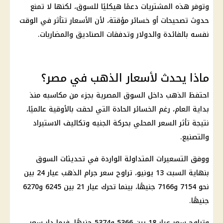
وتوفر هذه المشتريات دعمًا هيكليًا للسوق، لكنها لا تمنع
حدوث تصحيحات أو خسائر مؤقتة، لأن الأسعار تتأثر في الوقت
نفسه بالفائدة والدولار وتدفقات الصناديق والمضاربات.
ماذا يحدث لأسعار الذهب في مصر؟
احتفظ الذهب داخل السوق المصرية بجزء من مكاسبه منذ
بداية العام، رغم الخسائر الحادة التي لحقت بالأوقية عالميًا،
نتيجة تأثر السعر المحلي بحركة الجنيه وتكاليف الاستيراد
والتصنيع.
ووفق التسعيرات المتداولة الواردة في تحديثات السوق
بنهاية السبت 13 يونيو، تراوح سعر جرام الذهب عيار 24 بين
نحو 7154 و7166 جنيهًا، بينما تحرك عيار 21 بين 6245 و6270
جنيهًا.
وتراوح
سعر عيار 18
بين 5366 و5374 جنيهًا، فيما دار
سعر