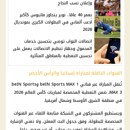
وإعلان نسب النجاح
بعمر 40 عامًا.. نوير يتجاوز ماتيوس كأكبر
لاعب ألماني في البطولات الكبرى بمونديال
2026
اتصالات النواب توصي بتحسين خدمات
المحمول وجهاز تنظيم الاتصالات يعمل على
تحسين التغطية بالمناطق المتأثرة
القنوات الناقلة لمباراة إسبانيا والرأس الأخضر
تُنقل المباراة عبر قناتي beIN Sports MAX 1 وbeIN Sports
MAX 3، ضمن التغطية المخصصة لمباريات كأس العالم 2026
في منطقة الشرق الأوسط وشمال أفريقيا.
ويستطيع المشتركون في الشبكة متابعة اللقاء عبر القنوات
المخصصة للبطولة، وفق جدول البث المعلن، ولا تعني الإشارة
إلى مشاهدة المباراة توفير بث مجاني أو غير مرخص داخل