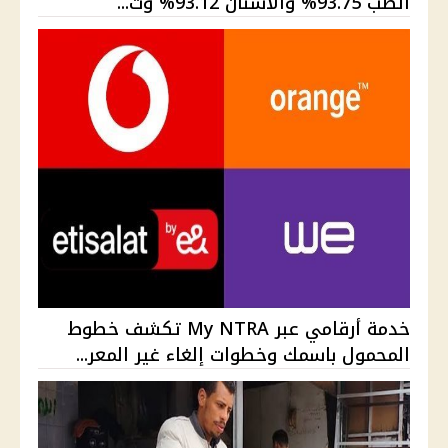
الطب 93.75% والأسنان 93.12% وت...
خدمة أرقامي عبر My NTRA تكشف خطوط
المحمول باسمك وخطوات إلغاء غير المعر...