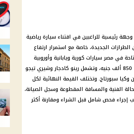
هة رئيسية للراغبين في اقتناء سيارة رياضية
لطرازات الجديدة، خاصة مع استمرار ارتفاع
احة في مصر سيارات كورية ويابانية وأوروبية
وصينية، تبدأ أسعارها التقريبية من 850 ألف جنيه، وتشمل رينو كادجار وشيري تيجو
وكيا سبورتاج. وتختلف القيمة النهائية لكل
الة الفنية والمسافة المقطوعة وسجل الصيانة،
ب إجراء فحص شامل قبل الشراء ومقارنة أكثر