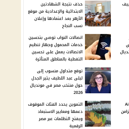
ييف
حذف نتيجة الشهادتين
الابتدائية والإعدادية من موقع
الأزهر بعد اعتمادها وإعلان
نسب النجاح
اتصالات النواب توصي بتحسين
ي
خدمات المحمول وجهاز تنظيم
ديال
الاتصالات يعمل على تحسين
التغطية بالمناطق المتأثرة
توقع متداول منسوب إلى
ليلى عبد اللطيف يثير الجدل
حول منتخب مصر في مونديال
2026
Air
التموين يحدد الفئات الموقوف
بالتزامن
دعمها ومعايير الاستبعاد
ويفتح التظلمات عبر مصر
الرقمية