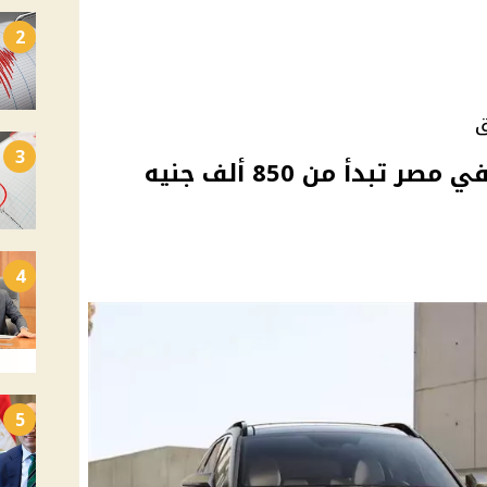
2
ق
3
5 سيارات SUV مستعملة في مصر تبدأ من 850 ألف جنيه
4
5