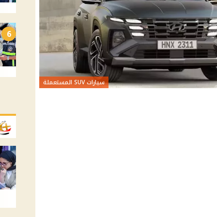
6
سيارات SUV المستعملة