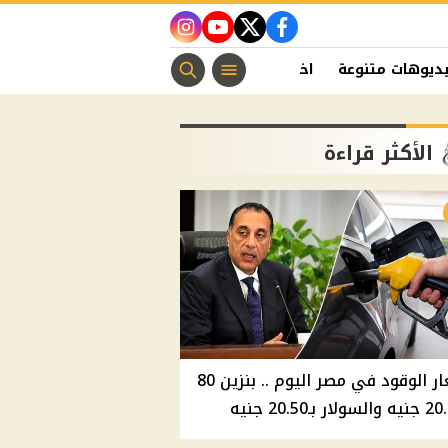
instagram
youtube
twitter
facebook
ديوهات متنوعة
اخبار الفن
منوعات مسيحية
اخبار الرياضة
الأكثر قراءة
أسعار الوقود في مصر اليوم .. بنزين 80