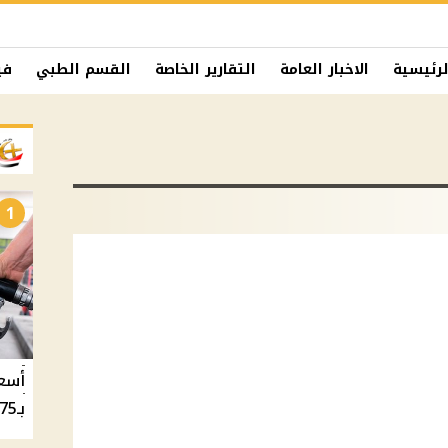
لرئيسية
الاخبار العامة
التقارير الخاصة
القسم الطبي
في
1
بـ20.75 جنيه والسولار بـ20.50 جنيه