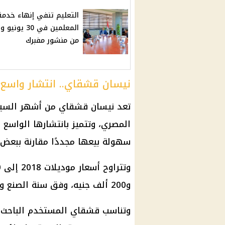
التعليم تنفي إنهاء خدمة
المعلمين في 30 يون
من منشور مفبرك
نيسان قشقاي.. انتشار واسع 
تعد نيسان قشقاي من أشهر السيار
المصري، وتتميز بانتشارها الواسع و
سهولة بيعها مجددًا مقارنة ببعض 
و200 ألف جنيه، وفق سنة الصنع والفئة والحالة الفنية وعدد الكيلومترات.
وتناسب قشقاي المستخدم الباحث 