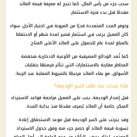
سحب جزء من رأس المال، كما تتيح له معرفة قيمة العائد
مقدمًا قبل بدء فترة
الاستثمار
.
وتوفر المدد المتعددة قدرًا من المرونة في اختيار الأجل، سواء
كان العميل يرغب في
استثمار
قصير لمدة شهر أو الاحتفاظ
بالمبلغ لمدة عام للحصول على العائد الأعلى المتاح.
كما تُعد
الودائع
المصرفية من
الأوعية الادخارية
منخفضة
المخاطر مقارنة بالاستثمارات التي تتأثر قيمتها بتقلبات
الأسواق، مع بقاء العائد مرتبطًا بالشروط المعلنة عند الربط.
ماذا يحدث عند طلب كسر الوديعة؟
قبل إصدار الوديعة، يجب على العميل مراجعة قواعد الاسترداد
المبكر، خاصة أن العائد يُصرف مقدمًا منذ بداية المدة.
وقد يترتب على كسر الوديعة قبل موعد الاستحقاق إعادة
تسوية قيمة العائد أو خصم جزء منه وفق جدول الاسترداد
المعتمد، لذلك ينبغي التأكد من عدم الحاجة إلى أصل المبلغ