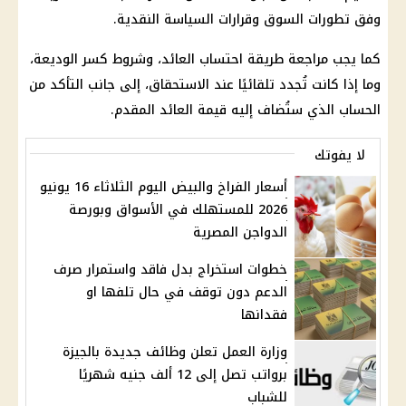
وفق تطورات السوق وقرارات
السياسة النقدية
.
كما يجب مراجعة طريقة احتساب العائد، وشروط كسر الوديعة،
وما إذا كانت تُجدد تلقائيًا عند الاستحقاق، إلى جانب التأكد من
الحساب الذي ستُضاف إليه قيمة العائد المقدم.
لا يفوتك
أسعار الفراخ والبيض اليوم الثلاثاء 16 يونيو
2026 للمستهلك في الأسواق وبورصة
الدواجن المصرية
خطوات استخراج بدل فاقد واستمرار صرف
الدعم دون توقف في حال تلفها او
فقدانها
وزارة العمل تعلن وظائف جديدة بالجيزة
برواتب تصل إلى 12 ألف جنيه شهريًا
للشباب