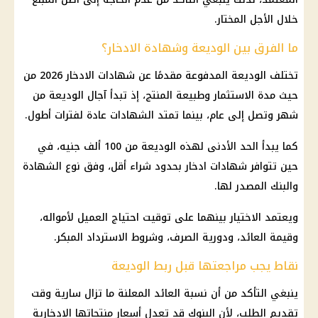
خلال الأجل المختار.
ما الفرق بين الوديعة وشهادة الادخار؟
تختلف الوديعة المدفوعة مقدمًا عن
شهادات الادخار 2026
من
حيث مدة
الاستثمار
وطبيعة المنتج، إذ تبدأ آجال الوديعة من
شهر وتصل إلى عام، بينما تمتد الشهادات عادة لفترات أطول.
كما يبدأ الحد الأدنى لهذه الوديعة من 100 ألف جنيه، في
حين تتوافر
شهادات ادخار
بحدود شراء أقل، وفق نوع الشهادة
والبنك المصدر لها.
ويعتمد الاختيار بينهما على توقيت احتياج العميل لأمواله،
وقيمة العائد، ودورية الصرف، وشروط الاسترداد المبكر.
نقاط يجب مراجعتها قبل ربط الوديعة
ينبغي التأكد من أن نسبة العائد المعلنة ما تزال سارية وقت
تقديم الطلب، لأن
البنوك
قد تعدل أسعار منتجاتها الادخارية