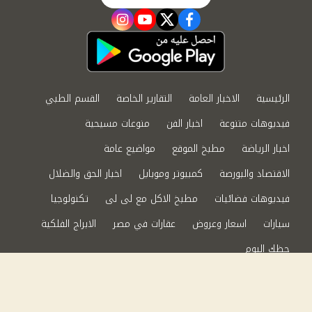
instagram
youtube
twitter
facebook
الرئيسية
الاخبار العامة
التقارير الخاصة
القسم الطبي
فيديوهات متنوعة
اخبار الفن
منوعات مسيحية
اخبار الرياضة
مطبخ الموقع
مواضيع عامة
الاقتصاد والبورصة
كمبيوتر وموبايل
اخبار الحق والضلال
فيديوهات فضائيات
مطبخ الاكل مع لى لى
تكنولوجيا
سيارات
اسعار وعروض
عقارات في مصر
الابراج الفلكية
حظك اليوم
من نحن
سياسة الخصوصية
اتصل بنا
©2024 الحق والضلال All Rights Reserved.