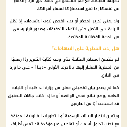
ذكرتها المبلغة، مع منح المشكو في حقها حق الرد والدفاع
عن نفسها إذا تقرر استدعاؤها لسماع أقوالها.
ولا يعني تحرير المحضر أو بدء الفحص ثبوت الاتهامات، إذ تظل
البراءة هي الأصل حتى انتهاء التحقيقات وصدور قرار رسمي
من الجهة القضائية المختصة.
هل ردت المطربة على الاتهامات؟
لم تتضمن المصادر المتاحة حتى وقت كتابة التقرير ردًا رسميًا
من المطربة المشار إليها بالأحرف الأولى «دينا أ.» على ما ورد
في البلاغ.
كما لم يصدر بيان تفصيلي معلن من وزارة الداخلية أو النيابة
العامة يوضح نتائج فحص الواقعة أو ما إذا كانت جهات التحقيق
قد استدعت أيًا من الطرفين.
ويتعين انتظار البيانات الرسمية أو التطورات القانونية الموثقة،
مع تجنب تداول أسماء أو تفاصيل غير مؤكدة قد تمس أطراف