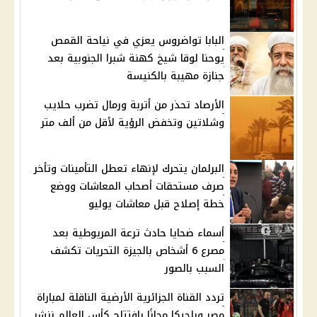
البابا تواضروس يعزي في نياحة القمص
يوحنا لوقا شيخ كهنة شبرا الجنوبية بعد
جنازة مهيبة بالكنيسة
الأرصاد تحذر من أتربة ورمال تضرب حلايب
وشلاتين وتخفض الرؤية لأقل من ألف متر
البرلمان يتحرك لإنهاء تعطل التأمينات وتأخر
صرف مستحقات أصحاب المعاشات ووضع
خطة إصلاح قبل معاشات يوليو
أسماء ضحايا حادث ترعة المريوطية بعد
مصرع 6 أشخاص بالجيزة التحريات تكشف
السبب بالصور
تردد القناة الجزائرية الأرضية الناقلة لمباراة
مصر وبلجيكا مجانًا بافتتاح كأس العالم ننشر