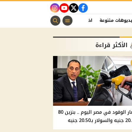
instagram
youtube
twitter
facebook
ديوهات متنوعة
اخبار الفن
منوعات مسيحية
اخبار الرياضة
الأكثر قراءة
أسعار الوقود في مصر اليوم .. بنزين 80