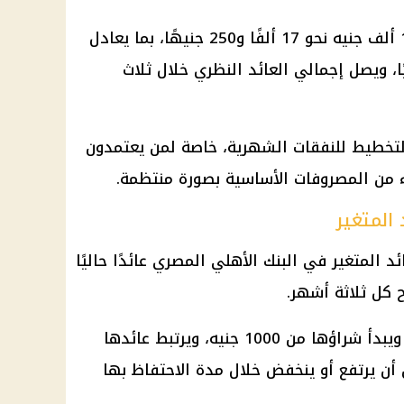
ويبلغ العائد السنوي على مبلغ 100 ألف جنيه نحو 17 ألفًا و250 جنيهًا، بما يعادل
 و50 قرشًا شهريًا، ويصل إجمالي العائد النظري خلال ثلاث
 التخطيط للنفقات الشهرية، خاصة لمن يعتمدون
 من المصروفات الأساسية بصورة منتظمة.
 المتغير
د المتغير في البنك الأهلي المصري عائدًا حاليًا
تُصدر الشهادة لمدة ثلاث سنوات، ويبدأ شراؤها من 1000 جنيه، ويرتبط عائدها
 أن يرتفع أو ينخفض خلال مدة الاحتفاظ بها