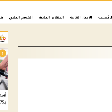
لرئيسية
الاخبار العامة
التقارير الخاصة
القسم الطبي
في
1
بـ20.75 جنيه والسولار بـ20.50 جنيه