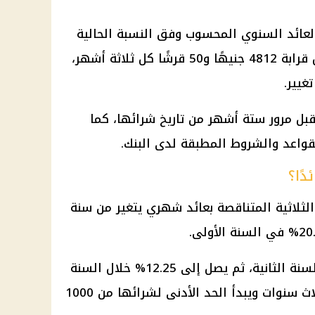
 جنيه، يبلغ العائد السنوي المحسوب وفق النسبة الحالية
نحو 19 ألفًا و250 جنيهًا، بما يعادل قرابة 4812 جنيهًا و50 قرشًا كل ثلاثة أشهر،
غيير.
بل مرور ستة أشهر من تاريخ شرائها، كما
قواعد والشروط المطبقة لدى البنك.
ًا؟
ثلاثية المتناقصة بعائد شهري يتغير من سنة
وينخفض العائد إلى 16.25% في السنة الثانية، ثم يصل إلى 12.25% خلال السنة
الثالثة، بينما تبلغ مدة الشهادة ثلاث سنوات ويبدأ الحد الأدنى لشرائها من 1000