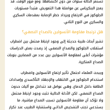
تستمر الحالة سنوات من دون اكتشافها. ومع مرور الوقت، قد
يعجز البنكرياس عن مواصلة هذا التعويض، فتبدأ مستويات
الجلوكوز في الارتفاع ويزداد خطر الإصابة بمقدمات السكري
والسكري من النوع الثاني.
هل ترتبط مقاومة الأنسولين بالصداع النصفي؟
تشير أبحاث طبية حديثة إلى وجود ارتباط محتمل بين اضطراب
استقلاب الجلوكوز والصداع النصفي، إذ رصدت بعض الدراسات
مؤشرات أعلى لمقاومة الأنسولين بين عدد من المصابين بنوبات
الصداع المتكررة.
ويبحث العلماء احتمال تأثير ارتفاع الأنسولين واضطراب
استخدام الجلوكوز في الالتهاب والإجهاد التأكسدي وإمدادات
الطاقة داخل الدماغ، وهي عوامل قد تتداخل مع آليات حدوث
الصداع النصفي. لكن الأدلة الحالية تثبت وجود ارتباط محتمل
ولا تؤكد أن مقاومة الأنسولين تسبب الصداع مباشرة، ما
يستدعي تجنب التشخيص الذاتي واستشارة الطبيب عند تكرار