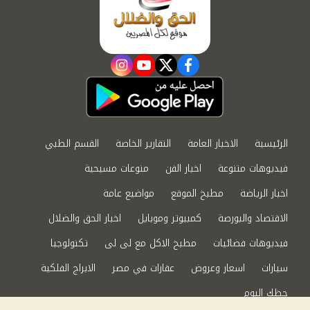
instagram
youtube
twitter
facebook
الرئيسية
الاخبار العامة
التقارير الخاصة
القسم الطبي
فيديوهات متنوعة
اخبار الفن
منوعات مسيحية
اخبار الرياضة
مطبخ الموقع
مواضيع عامة
الاقتصاد والبورصة
كمبيوتر وموبايل
اخبار الحق والضلال
فيديوهات فضائيات
مطبخ الاكل مع لى لى
تكنولوجيا
سيارات
اسعار وعروض
عقارات في مصر
الابراج الفلكية
حظك اليوم