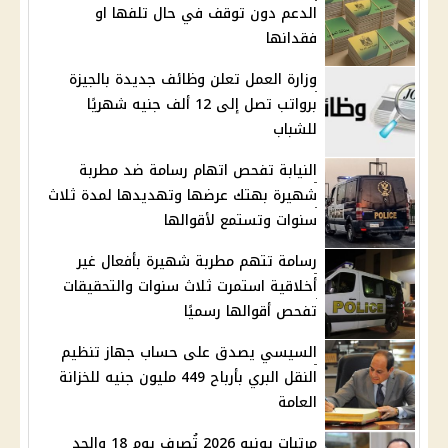
الدعم دون توقف في حال تلفها او
فقدانها
وزارة العمل تعلن وظائف جديدة بالجيزة
برواتب تصل إلى 12 ألف جنيه شهريًا
للشباب
النيابة تفحص اتهام رسامة ضد مطربة
شهيرة بهتك عرضها وتهديدها لمدة ثلاث
سنوات وتستمع لأقوالها
رسامة تتهم مطربة شهيرة بأفعال غير
أخلاقية استمرت ثلاث سنوات والتحقيقات
تفحص أقوالها رسميًا
السيسي يصدق على حساب جهاز تنظيم
النقل البري بأرباح 449 مليون جنيه للخزانة
العامة
مرتبات يونيو 2026 تُصرف يوم 18 والحد