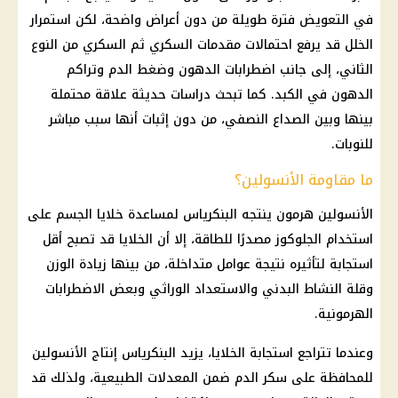
في التعويض فترة طويلة من دون أعراض واضحة، لكن استمرار
الخلل قد يرفع احتمالات مقدمات السكري ثم السكري من النوع
الثاني، إلى جانب اضطرابات الدهون وضغط الدم وتراكم
الدهون في الكبد. كما تبحث دراسات حديثة علاقة محتملة
بينها وبين الصداع النصفي، من دون إثبات أنها سبب مباشر
للنوبات.
ما مقاومة الأنسولين؟
الأنسولين هرمون ينتجه البنكرياس لمساعدة خلايا الجسم على
استخدام الجلوكوز مصدرًا للطاقة، إلا أن الخلايا قد تصبح أقل
استجابة لتأثيره نتيجة عوامل متداخلة، من بينها زيادة الوزن
وقلة النشاط البدني والاستعداد الوراثي وبعض الاضطرابات
الهرمونية.
وعندما تتراجع استجابة الخلايا، يزيد البنكرياس إنتاج الأنسولين
للمحافظة على سكر الدم ضمن المعدلات الطبيعية، ولذلك قد