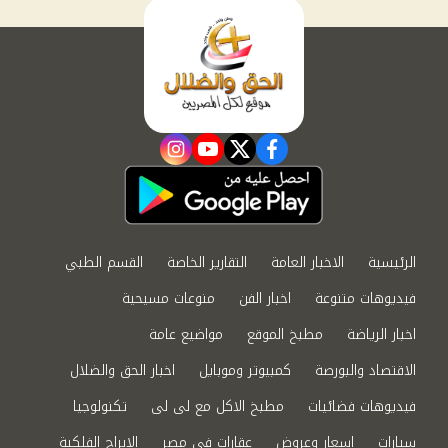
instagram
youtube
twitter
facebook
الرئيسية
الاخبار العامة
التقارير الخاصة
القسم الطبي
فيديوهات متنوعة
اخبار الفن
منوعات مسيحية
اخبار الرياضة
مطبخ الموقع
مواضيع عامة
الاقتصاد والبورصة
كمبيوتر وموبايل
اخبار الحق والضلال
فيديوهات فضائيات
مطبخ الاكل مع لى لى
تكنولوجيا
سيارات
اسعار وعروض
عقارات في مصر
الابراج الفلكية