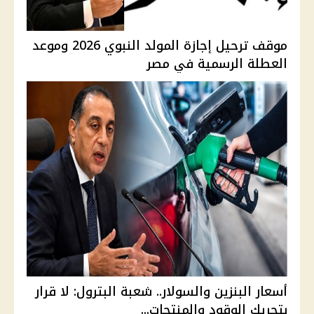
موقف ترحيل إجازة المولد النبوي 2026 وموعد
العطلة الرسمية في مصر
أسعار البنزين والسولار.. شعبة البترول: لا قرار
بتحريك الوقود والمنتجات...