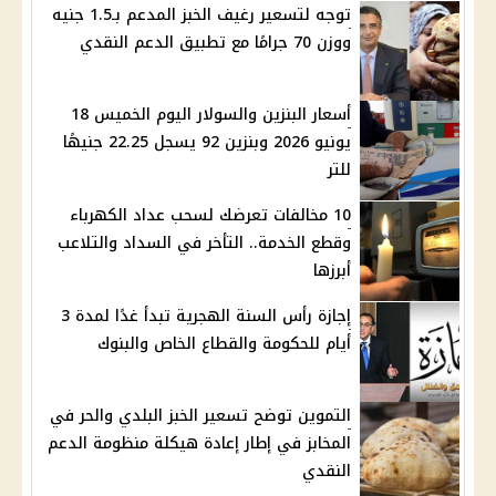
توجه لتسعير رغيف الخبز المدعم بـ1.5 جنيه
ووزن 70 جرامًا مع تطبيق الدعم النقدي
أسعار البنزين والسولار اليوم الخميس 18
يونيو 2026 وبنزين 92 يسجل 22.25 جنيهًا
للتر
10 مخالفات تعرضك لسحب عداد الكهرباء
وقطع الخدمة.. التأخر في السداد والتلاعب
أبرزها
إجازة رأس السنة الهجرية تبدأ غدًا لمدة 3
أيام للحكومة والقطاع الخاص والبنوك
التموين توضح تسعير الخبز البلدي والحر في
المخابز في إطار إعادة هيكلة منظومة الدعم
النقدي