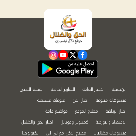
instagram
youtube
twitter
facebook
الرئيسية
الاخبار العامة
التقارير الخاصة
القسم الطبي
فيديوهات متنوعة
اخبار الفن
منوعات مسيحية
اخبار الرياضة
مطبخ الموقع
مواضيع عامة
الاقتصاد والبورصة
كمبيوتر وموبايل
اخبار الحق والضلال
فيديوهات فضائيات
مطبخ الاكل مع لى لى
تكنولوجيا