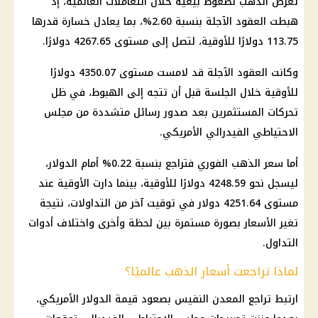
تعرض الذهب لضغوط بيعية خلال التعاملات العالمية، إذ
هبطت العقود الآجلة بنسبة 2.60%، بما يعادل خسارة قدرها
113.75 دولارًا للأوقية، لتصل إلى مستوى 4267.65 دولارًا.
وكانت العقود الآجلة قد لامست مستوى 4350.07 دولارًا
للأوقية خلال الجلسة قبل أن تتجه إلى الهبوط، في ظل
تحركات المستثمرين بعد صدور رسائل متشددة من مجلس
الاحتياطي الفيدرالي الأمريكي.
أما سعر الذهب الفوري فتراجع بنسبة 0.22% أمام الدولار،
ليسجل نحو 4248.59 دولارًا للأوقية، بينما دارت الأوقية عند
مستوى 4251.64 دولار في توقيت آخر من التداولات، نتيجة
تغير الأسعار بصورة مستمرة بين لحظة وأخرى واختلاف أدوات
التداول.
لماذا تراجعت أسعار الذهب عالميًا؟
ارتبط تراجع المعدن النفيس بصعود قيمة الدولار الأمريكي،