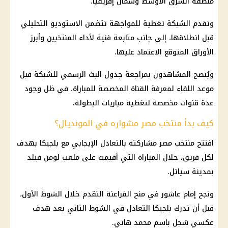
منطقة الشرق الأوسط وشمال إفريقيا.
وتقدم الشبكة تغطية للمواجهة تتضمن الاستوديو التحليلي
قبل انطلاقها، إلى جانب متابعة فنية لأداء المنتخبين وأبرز
الأوراق المتوقع الاعتماد عليها.
ويُنصح المشاهدون بمراجعة جدول البث الرسمي للشبكة قبل
موعد اللقاء لمعرفة القناة المخصصة للمباراة، في ظل وجود
عدة قنوات مخصصة لتغطية مباريات البطولة.
كيف بدأ منتخب مصر مشواره في المونديال؟
افتتح منتخب مصر مشاركته بالتعادل الإيجابي مع بلجيكا بهدف
لكل فريق، خلال المباراة التي أقيمت على ملعب لومن فيلد
بمدينة سياتل.
ونجح إمام عاشور في منح الفراعنة التقدم خلال الشوط الأول،
قبل أن تدرك بلجيكا التعادل في الشوط الثاني بعد هدف
عكسي سُجل باسم محمد هاني.