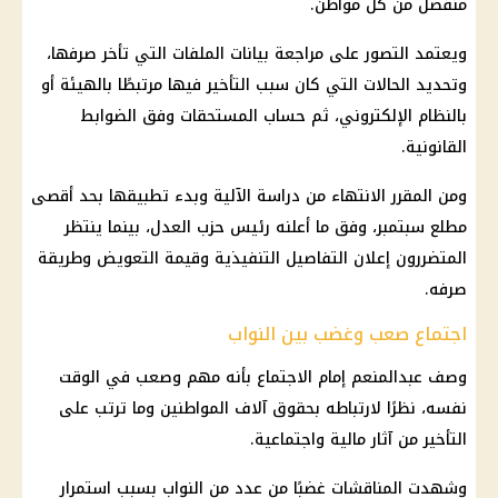
منفصل من كل مواطن.
ويعتمد التصور على مراجعة بيانات الملفات التي تأخر صرفها،
وتحديد الحالات التي كان سبب التأخير فيها مرتبطًا بالهيئة أو
بالنظام الإلكتروني، ثم حساب المستحقات وفق الضوابط
القانونية.
ومن المقرر الانتهاء من دراسة الآلية وبدء تطبيقها بحد أقصى
مطلع سبتمبر، وفق ما أعلنه رئيس حزب العدل، بينما ينتظر
المتضررون إعلان التفاصيل التنفيذية وقيمة التعويض وطريقة
صرفه.
اجتماع صعب وغضب بين النواب
وصف عبدالمنعم إمام الاجتماع بأنه مهم وصعب في الوقت
نفسه، نظرًا لارتباطه بحقوق آلاف المواطنين وما ترتب على
التأخير من آثار
مالية
واجتماعية.
وشهدت المناقشات غضبًا من عدد من النواب بسبب استمرار