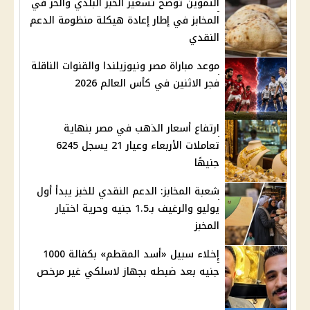
التموين توضح تسعير الخبز البلدي والحر في
المخابز في إطار إعادة هيكلة منظومة الدعم
النقدي
موعد مباراة مصر ونيوزيلندا والقنوات الناقلة
فجر الاثنين في كأس العالم 2026
ارتفاع أسعار الذهب في مصر بنهاية
تعاملات الأربعاء وعيار 21 يسجل 6245
جنيهًا
شعبة المخابز: الدعم النقدي للخبز يبدأ أول
يوليو والرغيف بـ1.5 جنيه وحرية اختيار
المخبز
إخلاء سبيل «أسد المقطم» بكفالة 1000
جنيه بعد ضبطه بجهاز لاسلكي غير مرخص