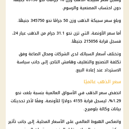
دون احتساب المصنعية والرسوم.
وبلغ
سعر سبيكة الذهب
وزن 50 جرامًا نحو 345750 جنيهًا.
أما سعر الأونصة، التي تزن نحو 31.1 جرام من
الذهب
عيار 24،
فسجل قرابة 215056 جنيهًا.
وتختلف أسعار السبائك لدى الشركات ومحال الصاغة وفق
تكلفة التصنيع والتغليف وهامش التاجر، إلى جانب سياسة
الاسترداد عند إعادة البيع.
سعر الذهب عالميًا
انخفض
سعر الذهب
في الأسواق العالمية بنسبة بلغت نحو
1.29%، ليسجل قرابة 4155 دولارًا للأونصة، وفقًا لآخر تحديثات
بيانات وكالة بلومبرج.
وانعكس الهبوط العالمي على الأسعار المحلية، إلى جانب تأثير