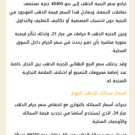
تراجع
سعر الجنيه الذهب
إلى نحو 48400 جنيه بمنتصف
تعاملات الجمعة، ويعادل هذا
السعر قيمة الذهب
الموجود في
الجنيه دون احتساب المصنعية أو تكاليف التغليف والتداول.
ويزن الجنيه
الذهب
8 جرامات من عيار 21، ولذلك تتأثر قيمته
بصورة مباشرة بأي تغير يحدث في سعر الجرام داخل السوق
المحلية.
وقد يختلف سعر البيع النهائي للجنيه
الذهب
بين التجار، خاصة
عند إضافة مصروفات التصنيع أو اختلاف العلامة التجارية
المنتجة له.
أسعار سبائك الذهب اليوم
تحركت أسعار السبائك بالتوازي مع انخفاض
سعر جرام الذهب
عيار 24
، الذي يُستخدم أساسًا في تحديد قيمة السبائك
والأونصات المحلية.
وسجل
سعر سبيكة الذهب
وزن 10 جرامات نحو 69150 جنيهًا،