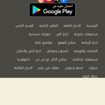
instagram
youtube
twitter
facebook
الرئيسية
الاخبار العامة
التقارير الخاصة
القسم الطبي
فيديوهات متنوعة
اخبار الفن
منوعات مسيحية
اخبار الرياضة
مطبخ الموقع
مواضيع عامة
الاقتصاد والبورصة
كمبيوتر وموبايل
اخبار الحق والضلال
فيديوهات فضائيات
مطبخ الاكل مع لى لى
تكنولوجيا
سيارات
اسعار وعروض
عقارات في مصر
الابراج الفلكية
حظك اليوم
من نحن
سياسة الخصوصية
اتصل بنا
©2024 الحق والضلال All Rights Reserved.
Powered by