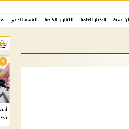
لرئيسية
الاخبار العامة
التقارير الخاصة
القسم الطبي
في
1
بـ20.75 جنيه والسولار بـ20.50 جنيه