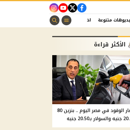
instagram
youtube
twitter
facebook
ديوهات متنوعة
اخبار الفن
منوعات مسيحية
اخبار الرياضة
الأكثر قراءة
أسعار الوقود في مصر اليوم .. بنزين 80