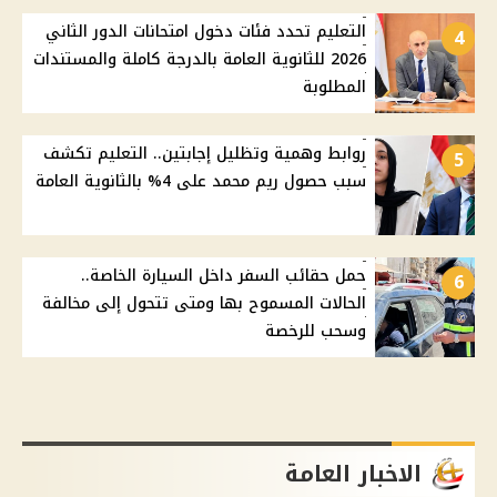
التعليم تحدد فئات دخول امتحانات الدور الثاني
4
2026 للثانوية العامة بالدرجة كاملة والمستندات
المطلوبة
روابط وهمية وتظليل إجابتين.. التعليم تكشف
5
سبب حصول ريم محمد على 4% بالثانوية العامة
حمل حقائب السفر داخل السيارة الخاصة..
6
الحالات المسموح بها ومتى تتحول إلى مخالفة
وسحب للرخصة
الاخبار العامة