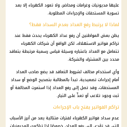
عليها مديونيات وغرامات ومحاضر، ولا تعود الكهرباء إلا بعد
تسوية المستحقات والإجراءات المطلوبة.
لماذا لا يرتبط رفع العداد بعدم السداد فقط؟
يظن بعض المواطنين أن رفع عداد الكهرباء يحدث فقط عند
تراكم فواتير الاستهلاك، لكن الواقع أن شركات الكهرباء
تتعامل مع العداد باعتباره وسيلة قياس رسمية مرتبطة بتعاقد
محدد بين المشترك والشركة.
وأي استخدام مخالف لشروط التعاقد قد يضع صاحب العداد
أمام إجراءات تصعيدية، تبدأ بالمطالبة بتصحيح الوضع أو سداد
المستحقات، وقد تصل إلى رفع العداد إذا استمرت المخالفة أو
ثبت وجود تلاعب أو تعدٍّ على التيار.
تراكم الفواتير يفتح باب الإجراءات
عدم سداد فواتير الكهرباء لفترات متتالية يعد من أبرز الأسباب
التي قد تؤدي إلى رفع العداد، خصوصًا إذا تراكمت المديونيات