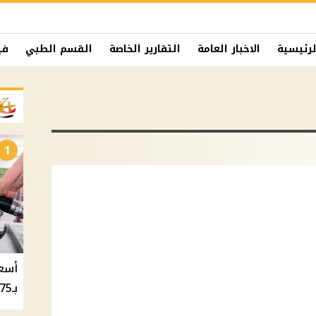
لرئيسية
الاخبار العامة
التقارير الخاصة
القسم الطبي
في
1
بـ20.75 جنيه والسولار بـ20.50 جنيه