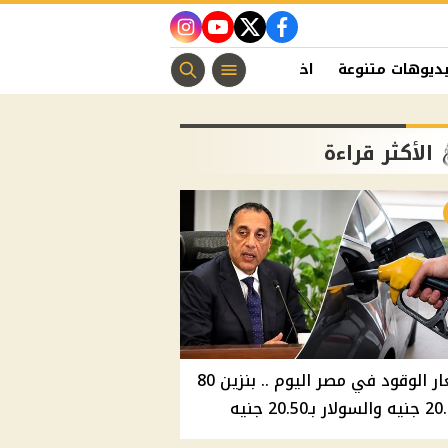
instagram
youtube
twitter
facebook
ديوهات متنوعة
اخبار الفن
منوعات مسيحية
اخبار الرياضة
الأكثر قراءة
أسعار الوقود في مصر اليوم .. بنزين 80