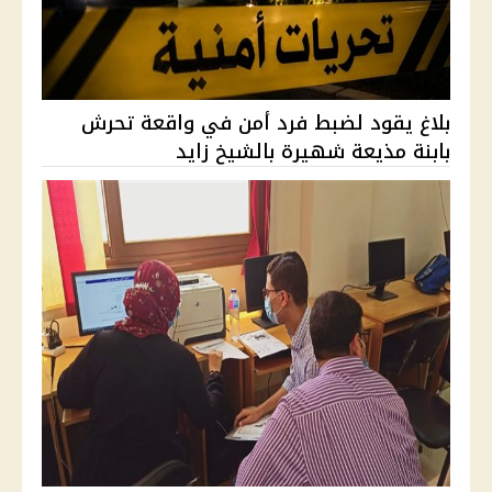
بلاغ يقود لضبط فرد أمن في واقعة تحرش
بابنة مذيعة شهيرة بالشيخ زايد