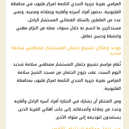
العزامي بقرية جزيرة النجدي التابعة لمركز قليوب في محافظة
القليوبية، بحضور أفراد أسرته وأقاربه وزملائه ومحبيه. ونعى
عدد من العاملين بالسلك القضائي المستشار الراحل،
مستذكرين ما اتسم به خلال سنوات عمله من التزام مهني
وانضباط وحسن تعامل.
موعد ومكان تشييع جثمان المستشار مصطفى سلامة
شديد
تُقام مراسم تشييع جثمان المستشار مصطفى سلامة شديد
اليوم السبت، عقب خروج الجثمان من مسجد الشيخ سلامة
العزامي بقرية جزيرة النجدي التابعة لمركز قليوب بمحافظة
القليوبية.
ومن المنتظر أن يشارك في الجنازة أفراد أسرة الراحل وأقاربه
وعدد من زملائه وأصدقائه، إلى جانب أهالي القرية الذين
يستعدون لتوديعه إلى مثواه الأخير.
حزن داخل محكمة استئناف الأقصر