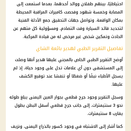
احتياطيًا، بينهم طفلان ووالد أحدهما، بعدما استمعت إلى
المصابة وخمسة شهود وفحصت كاميرات المراقبة المحيطة
بمكان الواقعة. وتواصل جهات التحقيق جمع الأدلة الفنية
لتحديد قائد السيارة وقت التصادم، ومسؤولية كل متهم عن
الحادث وتمكين شخص غير مرخص له من قيادة المركبة.
تفاصيل التقرير الطبي لهدير بائعة الشاي
أوضح التقرير الطبي الخاص بالمجني عليها هدير أنها وصلت
إلى المستشفى دون أي علامات تدل على وجود حياة، إذ لم
يسجل الأطباء نبضًا أو ضغطًا أو تنفسًا عند توقيع الكشف
عليها.
وسجل التقرير وجود جرح قطعي بجوار العين اليمنى يبلغ طوله
نحو 3 سنتيمترات، إلى جانب جرح قطعي أسفل البطن بطول
يقارب 8 سنتيمترات.
كما أشار إلى الاشتباه في وجود كسور بالذراع اليمنى، ونزيف