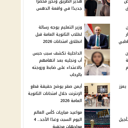
ض
هدير الطريق وتحرر محضرًا
ق
جديدًا في واقعة الدهس
ن
وزير التعليم يوجه رسالة
ر
لطلاب الثانوية العامة قبل
طبي
انطلاق امتحانات 2026
ن
الداخلية تكشف سبب حبس
ة
أب ونجليه بعد اتهامهم
م
بالاعتداء على ضابط وزوجته
بالرحاب
يعزز
أيمن صقر يوضح حقيقة قطع
الإنترنت خلال امتحانات الثانوية
العامة 2026
مواعيد مباريات كأس العالم
أجيل
اليوم السبت وغدًا الأحد.. 4
مواجهات مرتقبة