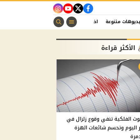
instagram
youtube
twitter
facebook
ديوهات متنوعة
اخبار الفن
منوعات مسيحية
اخبار الرياضة
الأكثر قراءة
وث الفلكية تنفي وقوع زلزال في
اليوم وتحسم شائعات الهزة
مرة