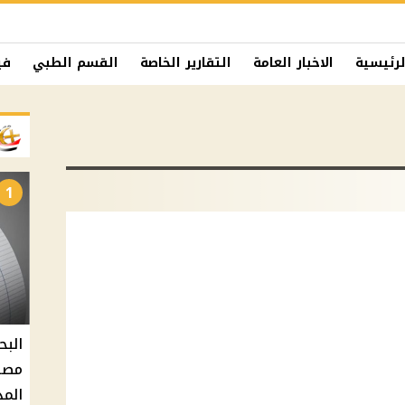
لرئيسية
الاخبار العامة
التقارير الخاصة
القسم الطبي
في
1
البح
مصر 
المد