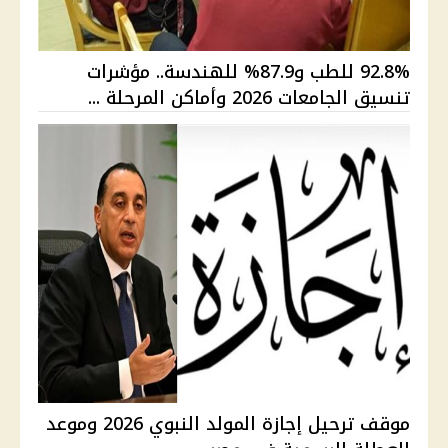
92.8% للطب و87.9% للهندسة.. مؤشرات
تنسيق الجامعات 2026 وأماكن المرحلة ...
موقف ترحيل إجازة المولد النبوي 2026 وموعد