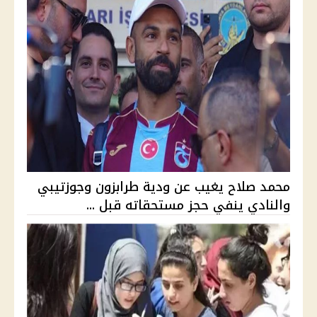
محمد صلاح يغيب عن ودية طرابزون وجوزتيبي
والنادي ينفي حجز مستحقاته قبل ...