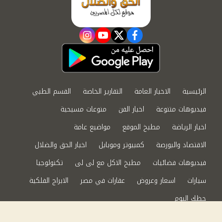
instagram
youtube
twitter
facebook
الرئيسية
الاخبار العامة
التقارير الخاصة
القسم الطبي
فيديوهات متنوعة
اخبار الفن
منوعات مسيحية
اخبار الرياضة
مطبخ الموقع
مواضيع عامة
الاقتصاد والبورصة
كمبيوتر وموبايل
اخبار الحق والضلال
فيديوهات فضائيات
مطبخ الاكل مع لى لى
تكنولوجيا
سيارات
اسعار وعروض
عقارات في مصر
الابراج الفلكية
حظك اليوم
من نحن
سياسة الخصوصية
اتصل بنا