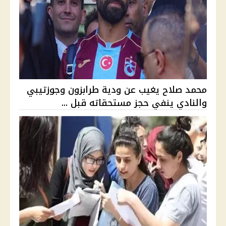
محمد صلاح يغيب عن ودية طرابزون وجوزتيبي
والنادي ينفي حجز مستحقاته قبل ...