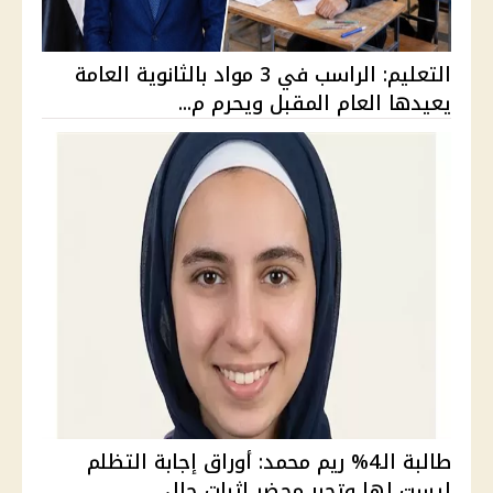
التعليم: الراسب في 3 مواد بالثانوية العامة
يعيدها العام المقبل ويحرم م...
طالبة الـ4% ريم محمد: أوراق إجابة التظلم
ليست لها وتحرر محضر إثبات حال...