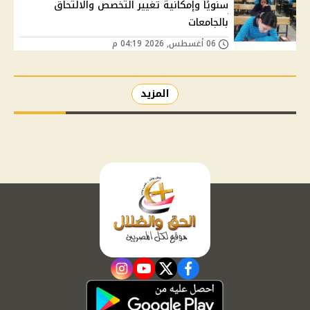
سنويًا وإمكانية تغيير التخصص والالتحاق
بالجامعات
06 أغسطس, 2026 04:19 م
المزيد
instagram
youtube
twitter
facebook