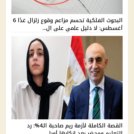
البحوث الفلكية تحسم مزاعم وقوع زلزال غدًا 6
أغسطس: لا دليل علمي على ال...
القصة الكاملة لأزمة ريم صاحبة الـ4%: رد
التعليم ومحضر بعد إنكارها أورا...