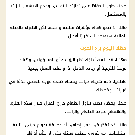
صحيًا، حاول الحفاظ على توازنك النفسي وعدم الانشغال الزائد
بالمستقبل.
ماليًا، لا تبدو هناك مؤشرات سلبية واضحة، لكن الالتزام بالخطة
المالية سيمنحك استقرارًا أفضل.
حظك اليوم برج الحوت
مهنيًا، قد يلفت أداؤك نظر الرؤساء أو المسؤولين، وهناك
فرصة للترقية أو زيادة الدخل إذا واصلت العمل بجدية.
عاطفيًا، دعم شريك حياتك يمنحك دفعة قوية للمضي قدمًا في
قراراتك وخططك.
صحيًا، يفضل تجنب تناول الطعام خارج المنزل خلال هذه الفترة،
والاهتمام بجودة الطعام والراحة.
ماليًا، قد تفكر في عمل إضافي أو وظيفة بدوام جزئي لتلبية
احتياجاتك، مع ضرورة تنظيم وقتك حتى لا يتأثر أداؤك