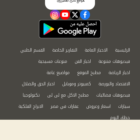
instagram
youtube
twitter
facebook
الرئيسية
الاخبار العامة
التقارير الخاصة
القسم الطبي
فيديوهات متنوعة
اخبار الفن
منوعات مسيحية
اخبار الرياضة
مطبخ الموقع
مواضيع عامة
الاقتصاد والبورصة
كمبيوتر وموبايل
اخبار الحق والضلال
فيديوهات فضائيات
مطبخ الاكل مع لى لى
تكنولوجيا
سيارات
اسعار وعروض
عقارات في مصر
الابراج الفلكية
حظك اليوم
من نحن
سياسة الخصوصية
اتصل بنا