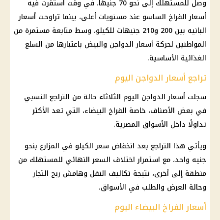
وصل للمستهلك إلى نحو 70 جنيهًا، في وقت استقرت فيه
أسعار الفراخ الساسو عند مستويات أعلى، بينما تراوحت أسعار
البانيه بين 200 و210 جنيهات للكيلو، وسط متابعة مستمرة من
المواطنين لحركة أسعار الدواجن والبيض باعتبارها من السلع
الغذائية الأساسية.
تراجع أسعار الدواجن اليوم
سجلت
أسعار الدواجن اليوم
الثلاثاء حالة من التراجع النسبي
في بعض الأصناف، خاصة
الفراخ
البيضاء، التي تعد الأكثر
تداولًا داخل
الأسواق المصرية
.
ويأتي هذا التراجع بعد انخفاض سعر الكيلو في المزارع بنحو
جنيه واحد، مع استمرار اختلاف السعر النهائي للمستهلك من
منطقة إلى أخرى، نتيجة تكاليف النقل وهامش ربح التجار
وحالة العرض والطلب في الأسواق.
أسعار الفراخ البيضاء اليوم