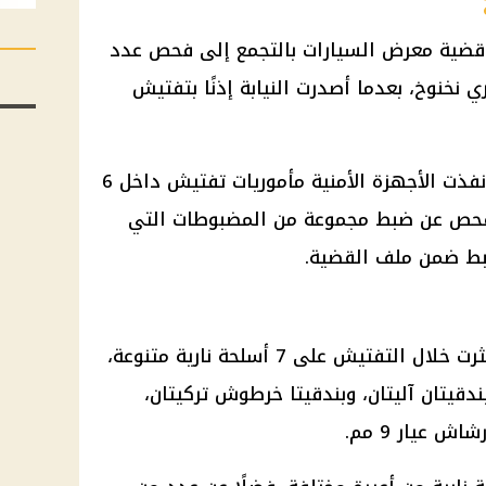
ي قضية معرض السيارات بالتجمع إلى فحص عدد
 نخنوخ، بعدما أصدرت النيابة إذنًا بتفتيش
وبحسب ما ورد في أوراق القضية، نفذت الأجهزة الأمنية مأموريات تفتيش داخل 6
لفحص عن ضبط مجموعة من المضبوطات التي
ضبط ضمن ملف القضية.
أظهرت أوراق القضية أن القوات عثرت خلال التفتيش على 7 أسلحة نارية متنوعة،
نجة ستار عيار 9 مم، وبندقيتان آليتان، وبندقيتا خرطوش تركيتان،
 عيار 9 مم.