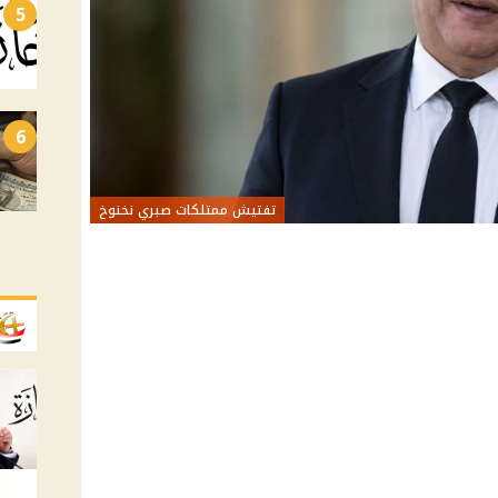
5
6
تفتيش ممتلكات صبري نخنوخ