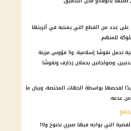
 صلتها بالوقائع محل التحقيق.
 على عدد من القطع التي يشتبه في أثريتها
لوكة للمتهم.
وتضمنت المضبوطات 3 أباريق معدنية تحمل نقوشًا إسلامية، و3 فؤوس مزينة
نيين، وصولجانين يحملان زخارف ونقوشًا
ًا لفحصها بواسطة الجهات المختصة، وبيان ما
 من عدمه.
جمع
تأتي هذه المضبوطات ضمن ملف القضية التي يواجه فيها صبري نخنوخ و10