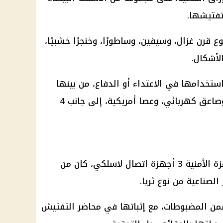
تفتيشها.
رن غزال، وسيفين، وساطورًا، وخنجرًا خشبيًا،
ستخدامها في الاعتداء أو الدفاع، من بينها
عصا خشبية دونك، وعصا بيسبول، وصاعق كهربائي، وعصا أمريكية، إلى جانب 4
وخلال أعمال الفحص، ضبطت الأجهزة الأمنية 3 أجهزة اتصال لاسلكي، كان من
الصناعية من نوع ثريا.
ن المضبوطات، مع إثباتها في محاضر التفتيش