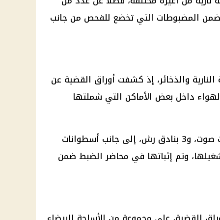
نت المضبوطات 1170 طلقة نارية من أعيرة مختلفة، فضلًا عن عدد من
ا ضمن المضبوطات التي تخضع للفحص من جانب
النارية والذخائر، إذ كشفت أوراق القضية عن
هواء داخل بعض الأماكن التي شملتها
وشملت هذه المضبوطات 3 طبنجات صوت، و3 بنادق رش، إلى جانب أسطوانات
يلها، وتم إثباتها في محاضر الضبط ضمن
أوراق القضية، على مجموعة من الأسلحة البيضاء