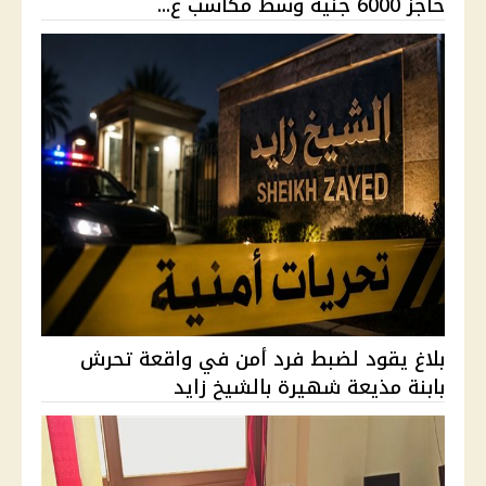
حاجز 6000 جنيه وسط مكاسب ع...
بلاغ يقود لضبط فرد أمن في واقعة تحرش
بابنة مذيعة شهيرة بالشيخ زايد