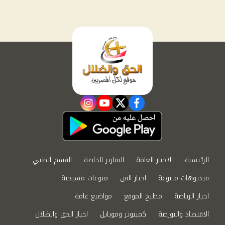
instagram
youtube
twitter
facebook
الرئيسية
الاخبار العامة
التقارير الخاصة
القسم الطبي
فيديوهات متنوعة
اخبار الفن
منوعات مسيحية
اخبار الرياضة
مطبخ الموقع
مواضيع عامة
الاقتصاد والبورصة
كمبيوتر وموبايل
اخبار الحق والضلال