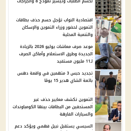
لحسم الطلبات وتيسير نموذج 8 والجراجات
اقتصادية النواب تؤجل حسم حذف بطاقات
التموين لحضور وزراء التموين والإسكان
والتنمية المحلية
موعد صرف معاشات يوليو 2026 بالزيادة
الجديدة وطرق الاستعلام وأماكن الصرف
لـ11 مليون مستفيد
تجديد حبس 3 متهمين في واقعة دهس
بائعة الشاي هدير 15 يومًا
التموين تكشف معايير حذف غير
المستحقين من البطاقات بينها الكومباوندات
والسيارات الفارهة
السيسي يستقبل نبيل فهمي ويؤكد دعم