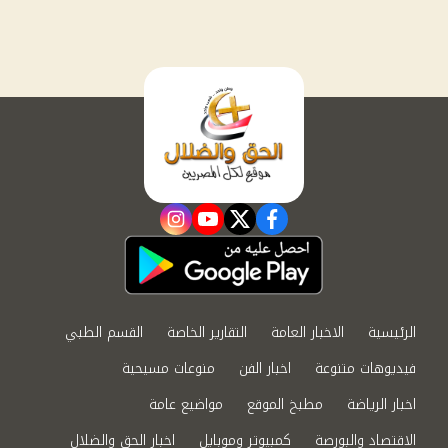
instagram
youtube
twitter
facebook
الرئيسية
الاخبار العامة
التقارير الخاصة
القسم الطبي
فيديوهات متنوعة
اخبار الفن
منوعات مسيحية
اخبار الرياضة
مطبخ الموقع
مواضيع عامة
الاقتصاد والبورصة
كمبيوتر وموبايل
اخبار الحق والضلال