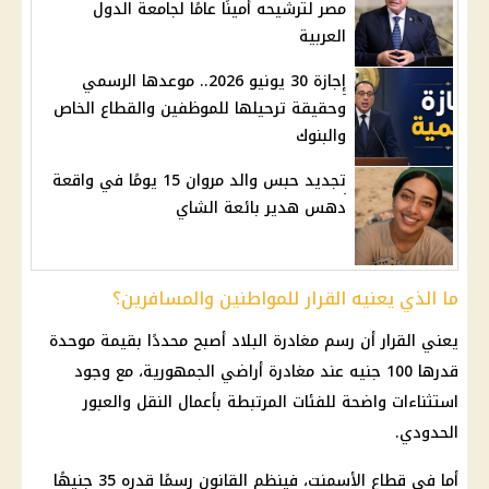
مصر لترشيحه أمينًا عامًا لجامعة الدول
العربية
إجازة 30 يونيو 2026.. موعدها الرسمي
وحقيقة ترحيلها للموظفين والقطاع الخاص
والبنوك
تجديد حبس والد مروان 15 يومًا في واقعة
دهس هدير بائعة الشاي
ما الذي يعنيه القرار للمواطنين والمسافرين؟
يعني القرار أن رسم مغادرة البلاد أصبح محددًا بقيمة موحدة
قدرها 100 جنيه عند مغادرة أراضي الجمهورية، مع وجود
استثناءات واضحة للفئات المرتبطة بأعمال النقل والعبور
الحدودي.
أما في قطاع الأسمنت، فينظم القانون رسمًا قدره 35 جنيهًا