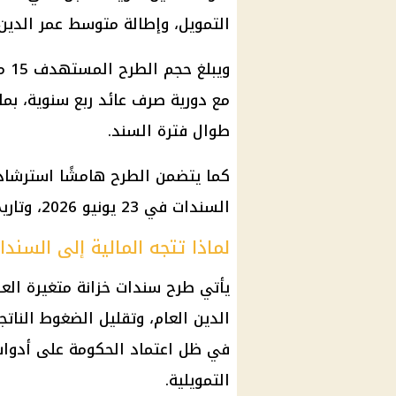
التمويل، وإطالة متوسط عمر الدين ب
طوال فترة السند.
السندات في 23 يونيو 2026، وتاريخ استحقاقها في 16 يونيو 2036.
لماذا تتجه المالية إلى السند
يأتي طرح سندات خزانة متغيرة العا
الدين العام، وتقليل الضغوط النات
في ظل اعتماد الحكومة على أدوات ا
التمويلية.