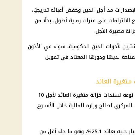
دارات مد أجل الدين وخفض أعبائه تدريجيًا،
 الالتزامات على فترات زمنية أطول، بدلًا من
زانة قصيرة الأجل.
شترين لأدوات الدين الحكومية، سواء في الأذون
لمتاحة لديها ودورها المعتاد في تمويل
يمثل طرح اليوم الإصدار الثاني من نوعه لسندات خزانة متغيرة العائد لأجل 10
 المركزي لصالح وزارة
المالية
خلال الأسبوع
وحقق الطرح السابق نحو 13.46 مليار جنيه بعائد 25.1%، وهو ما جاء أقل من