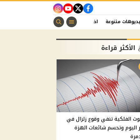
instagram
youtube
twitter
facebook
ديوهات متنوعة
اخبار الفن
منوعات مسيحية
اخبار الرياضة
الأكثر قراءة
وث الفلكية تنفي وقوع زلزال في
اليوم وتحسم شائعات الهزة
مرة