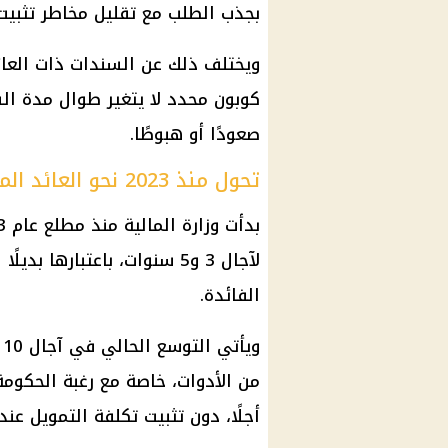
بجذب الطلب مع تقليل مخاطر تثبيت 
ويختلف ذلك عن السندات ذات العائ
كوبون محدد لا يتغير طوال مدة ال
صعودًا أو هبوطًا.
تحول منذ 2023 نحو العائد المتغير
بدأت وزارة
المالية
لآجال 3 و5 سنوات، باعتبارها بديلًا للأدوات ذات العائد الثابت في ظل تغيرات
الفائدة
.
و
من الأدوات، خاصة مع رغبة الحكوم
أجلًا، دون تثبيت تكلفة التمويل عن