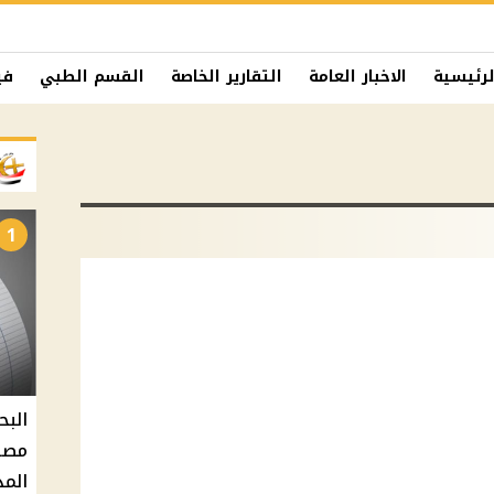
لرئيسية
الاخبار العامة
التقارير الخاصة
القسم الطبي
في
1
البح
مصر 
المد