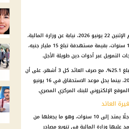
يطرح البنك المركزي المصري، اليوم الإثنين 22 يونيو 2026، نيابة عن وزارة المالية،
سندات خزانة متغيرة العائد لأجل 10 سنوات، بقيمة مستهدفة تبلغ 15 مليار جنيه،
ات التمويل عبر أدوات دين طويلة الأجل.
ويأتي الطرح الجديد بسعر كوبون يبلغ 25.1%، مع صرف العائد كل 3 أشهر، على أن
يبدأ تاريخ الإصدار في 23 يونيو 2026، بينما يحل موعد الاستحقاق في 16 يونيو
رة العائد
تتضمن السندات المطروحة اليوم أجلًا يمتد إلى 10 سنوات، وهو ما يجعلها من
د عليها وزارة المالية في تنويع مصادر