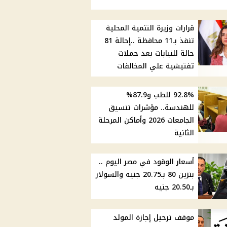
قرارات وزيرة التنمية المحلية
تنفذ بـ11 محافظة ..إحالة 81
حالة للنيابات بعد حملات
تفتيشية علي المخالفات
92.8% للطب و87.9%
للهندسة.. مؤشرات تنسيق
الجامعات 2026 وأماكن المرحلة
الثانية
أسعار الوقود في مصر اليوم ..
بنزين 80 بـ20.75 جنيه والسولار
بـ20.50 جنيه
موقف ترحيل إجازة المولد