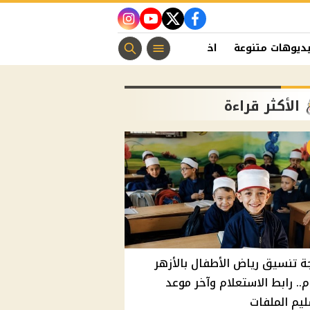
instagram
youtube
twitter
facebook
ديوهات متنوعة
اخبار الفن
منوعات مسيحية
اخبار الرياضة
الأكثر قراءة
ة تنسيق رياض الأطفال بالأزهر
م.. رابط الاستعلام وآخر موعد
يم الملفات