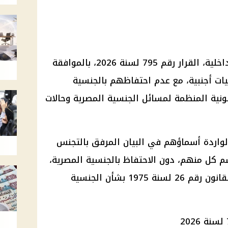
أصدر اللواء محمود توفيق، وزير الداخلية، القرار رقم 795 لسنة 2026، بالموافقة
يًا بجنسيات أجنبية، مع عدم احتفاظهم بالجنسية
نونية المنظمة لمسائل الجنسية المصرية وحالات
الواردة أسماؤهم في البيان المرفق بالتجنس
سم كل منهم، دون الاحتفاظ بالجنسية المصرية،
وذلك بعد الاطلاع على الدستور والقانون رقم 26 لسنة 1975 بشأن الجنسية