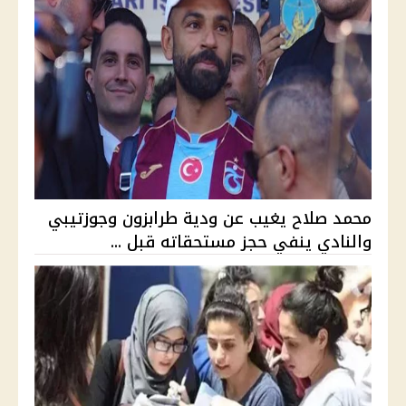
محمد صلاح يغيب عن ودية طرابزون وجوزتيبي
والنادي ينفي حجز مستحقاته قبل ...