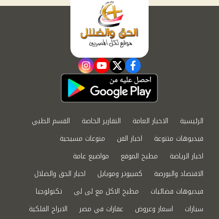
instagram
youtube
twitter
facebook
الرئيسية
الاخبار العامة
التقارير الخاصة
القسم الطبي
فيديوهات متنوعة
اخبار الفن
منوعات مسيحية
اخبار الرياضة
مطبخ الموقع
مواضيع عامة
الاقتصاد والبورصة
كمبيوتر وموبايل
اخبار الحق والضلال
فيديوهات فضائيات
مطبخ الاكل مع لى لى
تكنولوجيا
سيارات
اسعار وعروض
عقارات في مصر
الابراج الفلكية