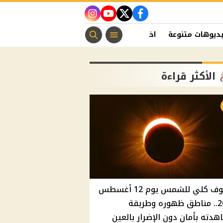
instagram
youtube
twitter
facebook
ديوهات متنوعة
اخبار الفن
منوعات مسيحية
اخبار الرياضة
الأكثر قراءة
كسوف كلي للشمس يوم 12 أغسطس
2026.. مناطق ظهوره وطريقة
دته بأمان دون الإضرار بالعين