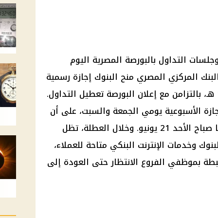
جلسات التداول بالبورصة المصرية اليوم
و 2026، بعد قرار البنك المركزي المصري منح البنوك إجازة رسمية
بمناسبة رأس السنة الهجرية 1448 هـ، بالتزامن مع إعلان البورصة تعطيل التداول.
جازة الأسبوعية يومي الجمعة والسبت، على أن
تستأنف البنوك والبورصة نشاطهما صباح الأحد 21 يونيو. وخلال العطلة، تظل
نوك وخدمات الإنترنت البنكي متاحة للعملاء،
تبطة بموظفي الفروع الانتظار حتى العودة إلى