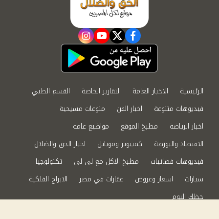
instagram
youtube
twitter
facebook
الرئيسية
الاخبار العامة
التقارير الخاصة
القسم الطبي
فيديوهات متنوعة
اخبار الفن
منوعات مسيحية
اخبار الرياضة
مطبخ الموقع
مواضيع عامة
الاقتصاد والبورصة
كمبيوتر وموبايل
اخبار الحق والضلال
فيديوهات فضائيات
مطبخ الاكل مع لى لى
تكنولوجيا
سيارات
اسعار وعروض
عقارات في مصر
الابراج الفلكية
حظك اليوم
من نحن
سياسة الخصوصية
اتصل بنا