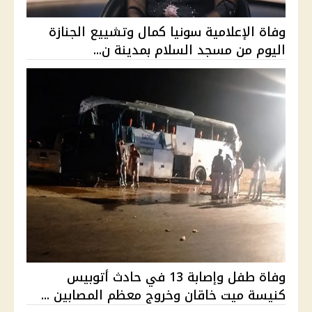
وفاة الإعلامية سونيا كمال وتشييع الجنازة
اليوم من مسجد السلام بمدينة ن...
وفاة طفل وإصابة 13 في حادث أتوبيس
كنيسة ميت خاقان وخروج معظم المصابين ...