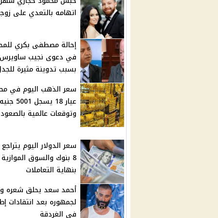
حبس محمود حجازي شهرًا
اتهامه بالتعدي على زوج
إحالة مصطفى بكري للمح
في دعوى نجيب ساويرس
بسبب تدوينة مثيرة للجدل
سعر الذهب اليوم في مصر
عيار 18 يسجل 5001 جنيه
وتوقعات عالمية بالصعود
سعر الدولار اليوم يتراجع
8 بنوك والسوق الموازية
بنهاية التعاملات
أحمد سعد يحلق شعره وي
لجمهوره بعد انتقادات إطل
في الغردقة