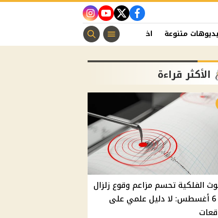
instagram
youtube
twitter
facebook
ديوهات متنوعة
اخبار الفن
منوعات مسيحية
اخبار الرياضة
الأكثر قراءة
وث الفلكية تحسم مزاعم وقوع زلزال
غدًا 6 أغسطس: لا دليل علمي على
قعات