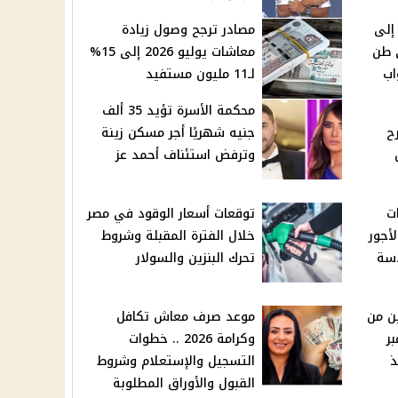
إلى
مصادر ترجح وصول زيادة
 على طن
معاشات يوليو 2026 إلى 15%
اب
لـ11 مليون مستفيد
محكمة الأسرة تؤيد 35 ألف
ح
جنيه شهريًا أجر مسكن زينة
وترفض استئناف أحمد عز
ت
توقعات أسعار الوقود في مصر
ول الأجور
خلال الفترة المقبلة وشروط
دسة
تحرك البنزين والسولار
ن من
موعد صرف معاش تكافل
بر
وكرامة 2026 .. خطوات
ذ
التسجيل والإستعلام وشروط
القبول والأوراق المطلوبة