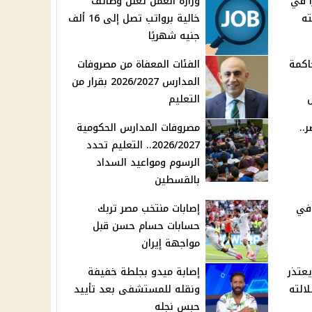
 في
وزارة العمل تعلن وظائف
ته
خالية برواتب تصل إلى 16 ألف
جنيه شهريًا
اكمة
الفئات المعفاة من مصروفات
المدارس 2026/2027 بقرار من
التعليم
..
مصروفات المدارس الحكومية
2026/2027.. التعليم تحدد
الرسوم ومواعيد السداد
بالقسطين
 في
إصابات منتخب مصر تربك
حسابات حسام حسن قبل
مواجهة إيران
عتذر
إصابة ميدو بجلطة خفيفة
الته
ونقله للمستشفى بعد تأييد
حبس نجله