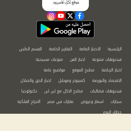
instagram
youtube
twitter
facebook
الرئيسية
الاخبار العامة
التقارير الخاصة
القسم الطبي
فيديوهات متنوعة
اخبار الفن
منوعات مسيحية
اخبار الرياضة
مطبخ الموقع
مواضيع عامة
الاقتصاد والبورصة
كمبيوتر وموبايل
اخبار الحق والضلال
فيديوهات فضائيات
مطبخ الاكل مع لى لى
تكنولوجيا
سيارات
اسعار وعروض
عقارات في مصر
الابراج الفلكية
حظك اليوم
من نحن
سياسة الخصوصية
اتصل بنا