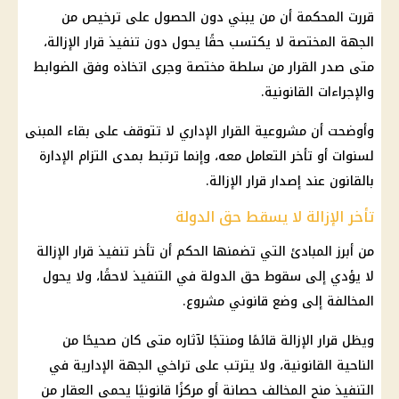
قررت المحكمة أن من يبني دون الحصول على ترخيص من
الجهة المختصة لا يكتسب حقًا يحول دون تنفيذ قرار الإزالة،
متى صدر القرار من سلطة مختصة وجرى اتخاذه وفق الضوابط
والإجراءات القانونية.
وأوضحت أن مشروعية القرار الإداري لا تتوقف على بقاء المبنى
لسنوات أو تأخر التعامل معه، وإنما ترتبط بمدى التزام الإدارة
بالقانون عند إصدار قرار الإزالة.
تأخر الإزالة لا يسقط حق الدولة
من أبرز المبادئ التي تضمنها الحكم أن تأخر تنفيذ قرار الإزالة
لا يؤدي إلى سقوط حق الدولة في التنفيذ لاحقًا، ولا يحول
المخالفة إلى وضع قانوني مشروع.
ويظل قرار الإزالة قائمًا ومنتجًا لآثاره متى كان صحيحًا من
الناحية القانونية، ولا يترتب على تراخي الجهة الإدارية في
التنفيذ منح المخالف حصانة أو مركزًا قانونيًا يحمي العقار من