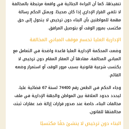
تنفيذها، كما أن البراءة الجنائية في واقعة مرتبطة بالمخالفة
لا تلغي القرار الإداري إذا كان صحيحًا. ويمثل الحكم رسالة
مهمة للمواطنين بأن البناء دون ترخيص لا يتحول إلى حق
مكتسب بمرور الوقت أو بتوصيل المرافق.
الإدارية العليا تحسم موقف المباني المخالفة
وضعت المحكمة الإدارية العليا قاعدة واضحة في التعامل مع
المباني المخالفة، مفادها أن العقار المقام دون ترخيص لا
يكتسب شرعية قانونية بسبب مرور الوقت أو استمرار وضعه
القائم.
وجاء الحكم في الطعن رقم 74400 لسنة 67 قضائية عليا،
ليحدد حدود العلاقة بين المواطن والجهة الإدارية في ملف
مخالفات البناء
، خاصة عند صدور قرارات إزالة ضد
عقارات
ثبتت
مخالفتها للقانون.
البناء دون ترخيص لا ينشئ حقًا مكتسبًا