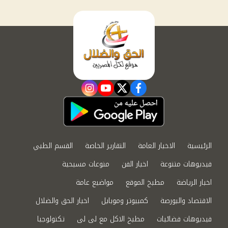
instagram
youtube
twitter
facebook
الرئيسية
الاخبار العامة
التقارير الخاصة
القسم الطبي
فيديوهات متنوعة
اخبار الفن
منوعات مسيحية
اخبار الرياضة
مطبخ الموقع
مواضيع عامة
الاقتصاد والبورصة
كمبيوتر وموبايل
اخبار الحق والضلال
فيديوهات فضائيات
مطبخ الاكل مع لى لى
تكنولوجيا