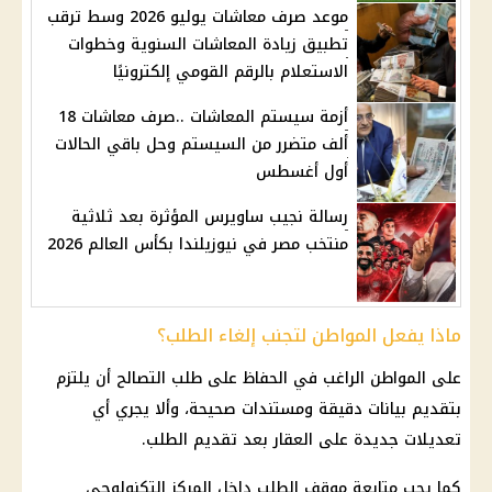
موعد صرف معاشات يوليو 2026 وسط ترقب
تطبيق زيادة المعاشات السنوية وخطوات
الاستعلام بالرقم القومي إلكترونيًا
أزمة سيستم المعاشات ..صرف معاشات 18
ألف متضرر من السيستم وحل باقي الحالات
أول أغسطس
رسالة نجيب ساويرس المؤثرة بعد ثلاثية
منتخب مصر في نيوزيلندا بكأس العالم 2026
ماذا يفعل المواطن لتجنب إلغاء الطلب؟
على المواطن الراغب في الحفاظ على طلب التصالح أن يلتزم
بتقديم بيانات دقيقة ومستندات صحيحة، وألا يجري أي
تعديلات جديدة على العقار بعد تقديم الطلب.
كما يجب متابعة موقف الطلب داخل المركز التكنولوجي