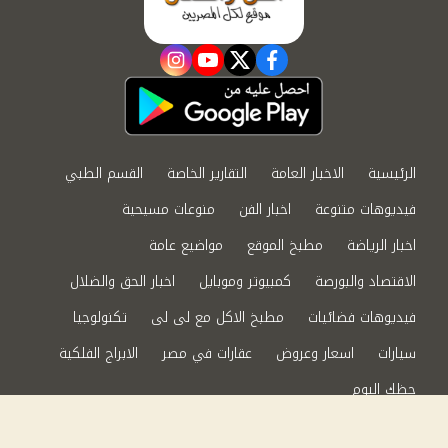
instagram
youtube
twitter
facebook
الرئيسية
الاخبار العامة
التقارير الخاصة
القسم الطبي
فيديوهات متنوعة
اخبار الفن
منوعات مسيحية
اخبار الرياضة
مطبخ الموقع
مواضيع عامة
الاقتصاد والبورصة
كمبيوتر وموبايل
اخبار الحق والضلال
فيديوهات فضائيات
مطبخ الاكل مع لى لى
تكنولوجيا
سيارات
اسعار وعروض
عقارات في مصر
الابراج الفلكية
حظك اليوم
من نحن
سياسة الخصوصية
اتصل بنا