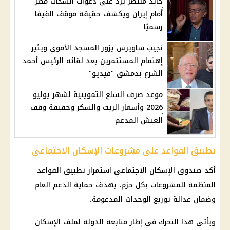
خالد منتصر يرد على دعوات انسحاب مصر
أمام إيران ويكشف حقيقة موقف الفيفا
رسميًا
نجيب ساويرس يزور المسجد الأموي ويثير
إهتمام المستثمرين بعد لقائه الرئيس أحمد
الشرع بدمشق "فيديو"
موعد صرف السلع التموينية لشهر يوليو
2026 وأسعار الزيت والسكر وحقيقة وقف
العيش المدعم
تطبيق القواعد على مشروعات الإسكان الاجتماعي
أكد صندوق
الإسكان الاجتماعي
استمرار تطبيق القواعد
المنظمة للمشروعات بكل حزم، بهدف حماية الدعم العام
وضمان عدالة توزيع الوحدات المدعومة.
ويأتي هذا التحرك في إطار متابعة الدولة لملف الإسكان