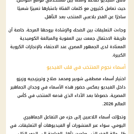
لاقى الفيديو تفاعلًا واسعًا بين مستخدمي مواقع التواصل،
حيث تعامل كثيرون مع كلمات الفتاة باعتبارها تعبيرًا شعبيًا
ساخرًا عن الفخر بلاعبي المنتخب بعد التأهل.
وجاءت التعليقات بين الضحك والإشادة بروحها المرحة، خاصة أن
طريقة الاحتفال جمعت بين العفوية والمبالغة الكوميدية
المعتادة لدى
الجمهور المصري
عند الاحتفاء بالإنجازات الكروية
الكبيرة.
أسماء نجوم المنتخب في قلب الفيديو
اختيار أسماء مصطفى شوبير ومحمد صلاح وتريزيجيه وزيزو
داخل الفيديو يعكس حضور هذه الأسماء في وجدان الجماهير
المصرية، خصوصًا بعد الأداء الذي قدمه المنتخب في
كأس
العالم 2026
.
وتحوّلت أسماء اللاعبين إلى جزء من التفاعل الجماهيري
اليومي، سواء عبر المنشورات أو الفيديوهات أو التعليقات، في
ظل حالة الفخر التي صاحبت تأهل الفراعنة إلى الدور التالي.