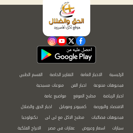
instagram
youtube
twitter
facebook
الرئيسية
الاخبار العامة
التقارير الخاصة
القسم الطبي
فيديوهات متنوعة
اخبار الفن
منوعات مسيحية
اخبار الرياضة
مطبخ الموقع
مواضيع عامة
الاقتصاد والبورصة
كمبيوتر وموبايل
اخبار الحق والضلال
فيديوهات فضائيات
مطبخ الاكل مع لى لى
تكنولوجيا
سيارات
اسعار وعروض
عقارات في مصر
الابراج الفلكية