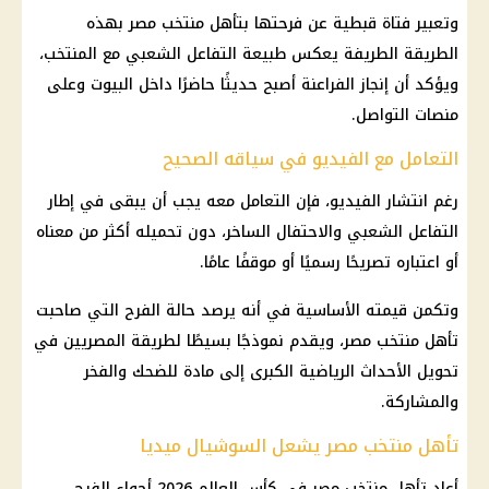
وتعبير فتاة قبطية عن فرحتها بتأهل
منتخب مصر
بهذه
الطريقة الطريفة يعكس طبيعة التفاعل الشعبي مع المنتخب،
ويؤكد أن إنجاز الفراعنة أصبح حديثًا حاضرًا داخل البيوت وعلى
منصات التواصل.
التعامل مع الفيديو في سياقه الصحيح
رغم انتشار الفيديو، فإن التعامل معه يجب أن يبقى في إطار
التفاعل الشعبي والاحتفال الساخر، دون تحميله أكثر من معناه
أو اعتباره تصريحًا رسميًا أو موقفًا عامًا.
وتكمن قيمته الأساسية في أنه يرصد حالة الفرح التي صاحبت
تأهل منتخب مصر
، ويقدم نموذجًا بسيطًا لطريقة المصريين في
تحويل الأحداث الرياضية الكبرى إلى مادة للضحك والفخر
والمشاركة.
تأهل منتخب مصر يشعل السوشيال ميديا
أعاد تأهل
منتخب مصر في كأس العالم 2026
أجواء الفرح