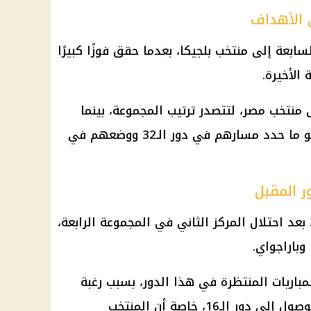
 الأهداف
سابعة
إلى منتخب بلجيكا، بعدما حقق فوزًا كبيرًا
ى
منتخب مصر
، لتتصدر ترتيب المجموعة، بينما
اكتفى الفراعنة بالمركز الثاني، وهو ما حدد مسارهم في دور الـ32 ووضعهم في
ر المقبل
تأهل منتخب أستراليا إلى دور الـ32 بعد احتلال المركز الثاني في المجموعة الرابعة،
وباراجواي.
باريات المنتظرة في هذا الدور، بسبب رغبة
المنتخبين في مواصلة المشوار والوصول إلى دور الـ16، خاصة أن المنتخب