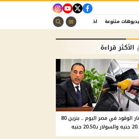
instagram
youtube
twitter
facebook
ديوهات متنوعة
اخبار الفن
منوعات مسيحية
اخبار الرياضة
الأكثر قراءة
أسعار الوقود في مصر اليوم .. بنزين 80