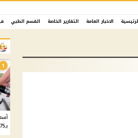
لرئيسية
الاخبار العامة
التقارير الخاصة
القسم الطبي
في
1
بـ20.75 جنيه والسولار بـ20.50 جنيه