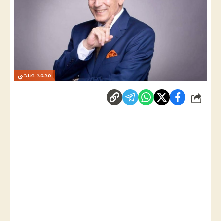
محمد صبحي
شارك