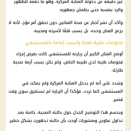
غير دقيقة عن دخوله العناية المركزة، وهو ما دفعه للظهور
والرد بنفسه حتى يطمئن جمهوره.
وأكد أن نشر أخبار عن صحة الفنانين دون تحقق أمر مؤذٍ، لأنه لا
يزعج الفنان وحده، بل يسبب قلقًا لأسرته ومحبيه.
فحوصات طبية فقط وليست إقامة بالمستشفى
أوضح الفنان الكبير أن زيارته للمستشفى كانت بغرض إجراء
فحوصات طبية لدى طبيبه الخاص، ولم تكن بسبب أزمة صحية
طارئة.
وشدد على أنه لم يدخل العناية المركزة ولم يمكث في
المستشفى كما تردد، مؤكدًا أن الزيارة لم تستغرق سوى وقت
قصير.
ويحسم هذا التوضيح الجدل حول حالته الصحية، خاصة بعد
تداول عناوين ومنشورات أوحت بأن حالته تدهورت بشكل خطير.