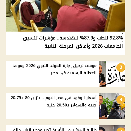
92.8% للطب و87.9% للهندسة.. مؤشرات تنسيق
الجامعات 2026 وأماكن المرحلة الثانية
موقف ترحيل إجازة المولد النبوي 2026 وموعد
2
العطلة الرسمية في مصر
أسعار الوقود في مصر اليوم .. بنزين 80 بـ20.75
3
جنيه والسولار بـ20.50 جنيه
طالبة الـ4% ريم.. الأسرة تحرر محضر إثبات حالة