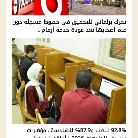
تحرك برلماني للتحقيق في خطوط مسجلة دون
علم أصحابها بعد عودة خدمة أرقام...
92.8% للطب و87.9% للهندسة.. مؤشرات