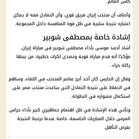
كأس العالم
.
وأضاف أن
منتخب إيران
فريق قوي، وأن التعادل معه لا يمكن
اعتباره نتيجة سلبية في ظل قوة المنافسة داخل المجموعة.
إشادة خاصة بمصطفى شوبير
أشاد
أحمد موسى
بأداء
مصطفى شوبير
في مباراة
إيران
،
مؤكدًا أنه قدم مباراة قوية وتصدى لكرات خطيرة، من بينها
ركلة جزاء.
وقال إن الحارس كان أحد أبرز عناصر المنتخب في اللقاء، وساهم
في الحفاظ على نتيجة التعادل التي ساعدت
منتخب مصر
على
استكمال مشواره في البطولة.
وتأتي هذه الإشادة في ظل اهتمام جماهيري كبير بأداء حراس
المرمى خلال المباريات الحاسمة، خاصة عندما ترتبط النتيجة
بفرص التأهل.