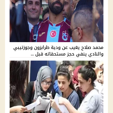
محمد صلاح يغيب عن ودية طرابزون وجوزتيبي
والنادي ينفي حجز مستحقاته قبل ...