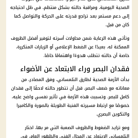
الصحية اليومية، ومراقبة حالته بشكل منتظم، في ظل احتياجه
إلى دعم مستمر بعد تراجع قدرته على الحركة والتواصل كما
كان من قبل.
وتأتي هذه الرعاية ضمن محاولات أسرته لتوفير أفضل الظروف
الممكنة له، بعيدًا عن الضغط الإعلامي أو الزيارات المتكررة،
خاصة أن حالته تتطلب هدوءًا واهتمامًا خاصًا.
فقدان البصر وراء الابتعاد عن الأضواء
بدأت الأزمة الصحية لطارق التلمساني، وفق المصادر، من
معاناته مع ضعف البصر، قبل أن تتطور حالته لاحقًا إلى فقدان
كامل للبصر. وتسببت هذه الأزمة في تأثير نفسي واضح عليه،
خصوصًا مع ارتباط مسيرته الفنية الطويلة بالصورة والكاميرا
والتكوين البصري.
ومع تزايد الضغوط والظروف الصعبة التي مر بها، اختار
التلمساني الابتعاد عن المجال الفني والظهور العام، في