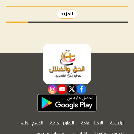
المزيد
instagram
youtube
twitter
facebook
الرئيسية
الاخبار العامة
التقارير الخاصة
القسم الطبي
فيديوهات متنوعة
اخبار الفن
منوعات مسيحية