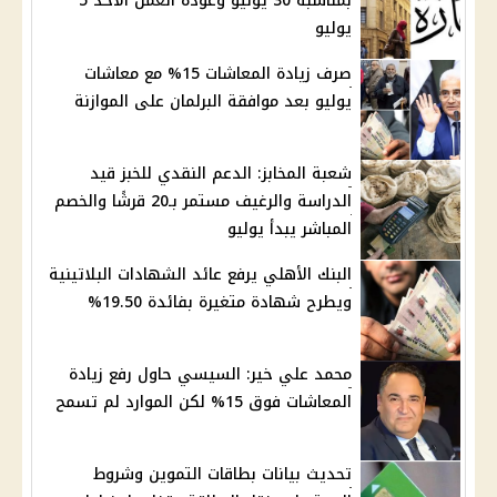
بمناسبة 30 يونيو وعودة العمل الأحد 5
يوليو
صرف زيادة المعاشات 15% مع معاشات
يوليو بعد موافقة البرلمان على الموازنة
شعبة المخابز: الدعم النقدي للخبز قيد
الدراسة والرغيف مستمر بـ20 قرشًا والخصم
المباشر يبدأ يوليو
البنك الأهلي يرفع عائد الشهادات البلاتينية
ويطرح شهادة متغيرة بفائدة 19.50%
محمد علي خير: السيسي حاول رفع زيادة
المعاشات فوق 15% لكن الموارد لم تسمح
تحديث بيانات بطاقات التموين وشروط