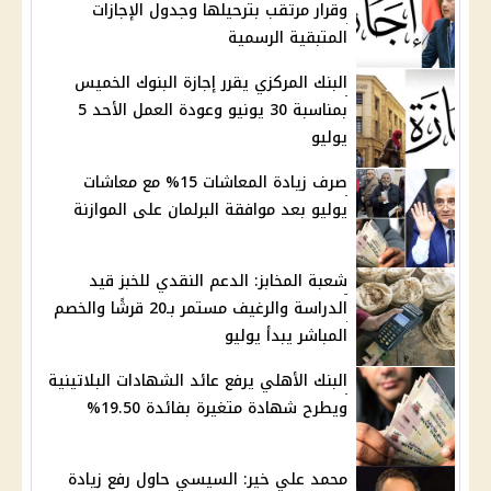
وقرار مرتقب بترحيلها وجدول الإجازات
المتبقية الرسمية
البنك المركزي يقرر إجازة البنوك الخميس
بمناسبة 30 يونيو وعودة العمل الأحد 5
يوليو
صرف زيادة المعاشات 15% مع معاشات
يوليو بعد موافقة البرلمان على الموازنة
شعبة المخابز: الدعم النقدي للخبز قيد
الدراسة والرغيف مستمر بـ20 قرشًا والخصم
المباشر يبدأ يوليو
البنك الأهلي يرفع عائد الشهادات البلاتينية
ويطرح شهادة متغيرة بفائدة 19.50%
محمد علي خير: السيسي حاول رفع زيادة