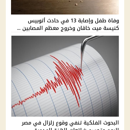
وفاة طفل وإصابة 13 في حادث أتوبيس
كنيسة ميت خاقان وخروج معظم المصابين ...
البحوث الفلكية تنفي وقوع زلزال في مصر