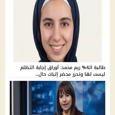
طالبة الـ4% ريم محمد: أوراق إجابة التظلم
ليست لها وتحرر محضر إثبات حال...