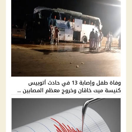
وفاة طفل وإصابة 13 في حادث أتوبيس
كنيسة ميت خاقان وخروج معظم المصابين ...