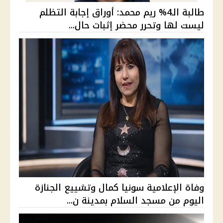
طالبة الـ4% ريم محمد: أوراق إجابة التظلم
ليست لها وتحرر محضر إثبات حال...
وفاة الإعلامية سونيا كمال وتشييع الجنازة
اليوم من مسجد السلام بمدينة ن...